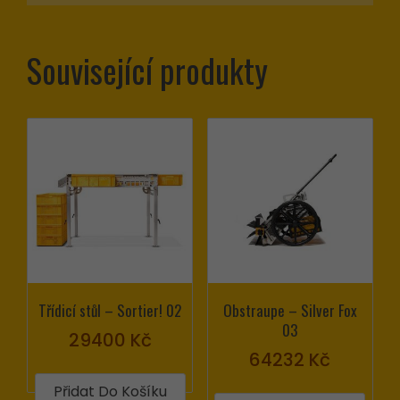
Statistiky
Abychom
mohli
Související produkty
zlepšovat
funkčnost
a strukturu
webových
stránek na
základě
toho, jak
se
webové
stránky
používají.
Třídicí stůl – Sortier! 02
Obstraupe – Silver Fox
03
29400
Kč
64232
Kč
Uživatelská
Přidat Do Košíku
zkušenost