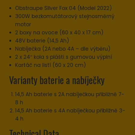
Obstraupe Silver Fox 04 (Model 2022)
300W bezkomutátorový stejnosměrný
motor
2 boxy na ovoce (60 x 40 x 17 cm)
48V baterie (14,5 Ah)
Nabíječka (2A nebo 4A – dle výběru)
2 x 24″ kola s plášti s gumovou výplní
Kartáč na listí (60 x 20 cm)
Varianty baterie a nabíječky
14,5 Ah baterie s 2A nabíječkou přibližně 7-
8 h
14,5 Ah baterie s 4A nabíječkou přibližně 3-
4 h
Technical Data