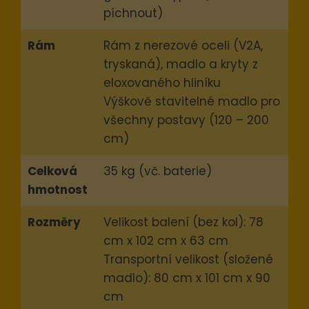
píchnout)
Rám
Rám z nerezové oceli (V2A,
Nezbytné
tryskaná), madlo a kryty z
Tyto
eloxovaného hliníku
soubory
Výškově stavitelné madlo pro
cookie
všechny postavy (120 – 200
nejsou
cm)
volitelné.
Jsou
Celková
35 kg (vč. baterie)
nezbytné
hmotnost
pro
Rozměry
Velikost balení (bez kol): 78
fungování
cm x 102 cm x 63 cm
webových
stránek.
Transportní velikost (složené
madlo): 80 cm x 101 cm x 90
cm