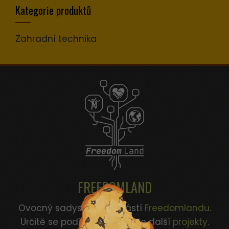
zájmů a chování
Kategorie produktů
při návštěvě
našich stránek
Zahradní technika
zvyšujete šanci na
zobrazení
personalizovaného
obsahu a nabídek.
FREEDOMLAND
Ovocný sadysta je součástí
Freedomlandu
.
Určitě se podívejte i na naše další
projekty
.