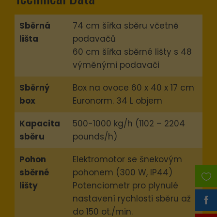
Sběrná
74 cm šířka sběru včetně
lišta
podavačů
60 cm šířka sběrné lišty s 48
výměnými podavači
Sběrný
Box na ovoce 60 x 40 x 17 cm
box
Euronorm. 34 L objem
Kapacita
500-1000 kg/h (1102 – 2204
sběru
pounds/h)
Pohon
Elektromotor se šnekovým
sběrné
pohonem (300 W, IP44)
lišty
Potenciometr pro plynulé
nastavení rychlosti sběru až
do 150 ot./min.