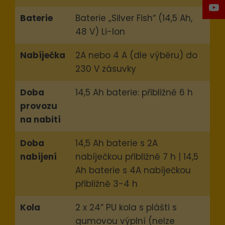
Baterie
Baterie „Silver Fish“ (14,5 Ah,
48 V) Li-Ion
Nabíječka
2A nebo 4 A (dle výběru) do
230 V zásuvky
Doba
14,5 Ah baterie: přibližně 6 h
provozu
na nabití
Doba
14,5 Ah baterie s 2A
nabíjení
nabíječkou přibližně 7 h | 14,5
Ah baterie s 4A nabíječkou
přibližně 3-4 h
Kola
2 x 24“ PU kola s plášti s
gumovou výplní (nelze