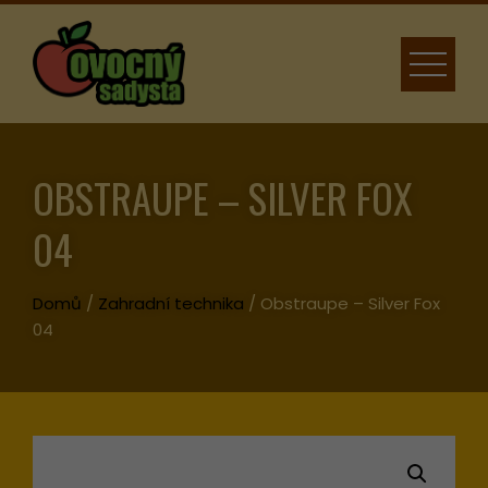
Skip
to
content
OBSTRAUPE – SILVER FOX
04
Domů
/
Zahradní technika
/ Obstraupe – Silver Fox
04