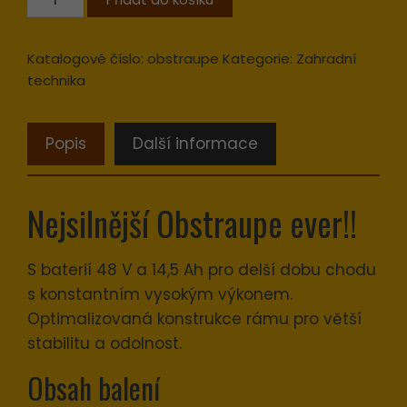
-
Silver
Katalogové číslo:
obstraupe
Kategorie:
Zahradní
Fox
technika
04
množství
Popis
Další informace
Nejsilnější Obstraupe ever!!
S baterií 48 V a 14,5 Ah pro delší dobu chodu
s konstantním vysokým výkonem.
Optimalizovaná konstrukce rámu pro větší
stabilitu a odolnost.
Obsah balení